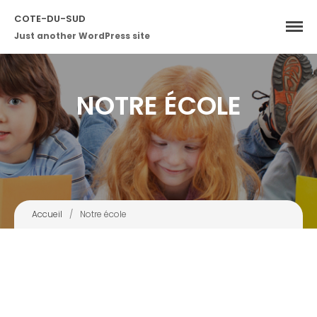
COTE-DU-SUD
Just another WordPress site
NOTRE ÉCOLE
Portes ouvertes à l’école
Accueil
/
Notre école
secondaire de Saint-Charles
Calendrier scolaire 2018-2019
Info-école de juin 2017
7 JUIN
2017