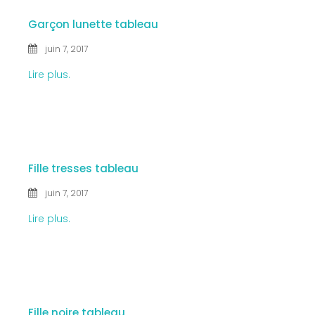
Garçon lunette tableau
juin 7, 2017
septembre 2018
Lire plus.
mars 2018
juin 2017
7 JUIN
2017
Fille tresses tableau
Non classé
juin 7, 2017
Lire plus.
7 JUIN
Connexion
2017
Entries feed
Fille noire tableau
Comments feed